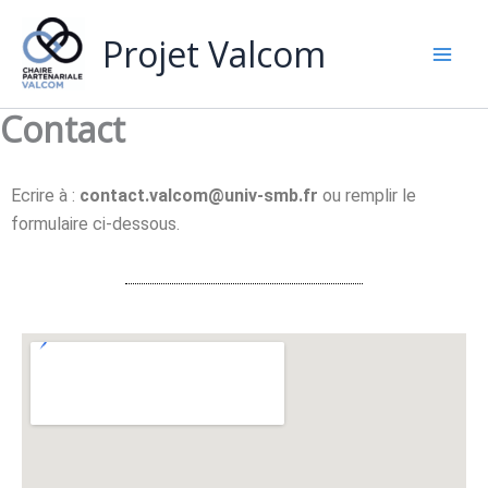
Aller
Mai
au
Projet Valcom
Men
contenu
Contact
Ecrire à :
contact.valcom@univ-smb.fr
ou remplir le
formulaire ci-dessous.