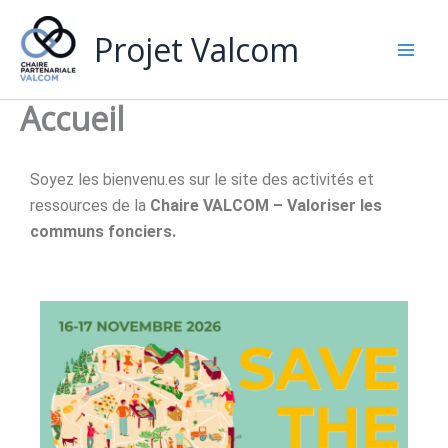
Aller
Mai
au
Projet Valcom
Men
contenu
Accueil
Soyez les bienvenu.es sur le site des activités et
ressources de la
Chaire VALCOM – Valoriser les
communs fonciers.